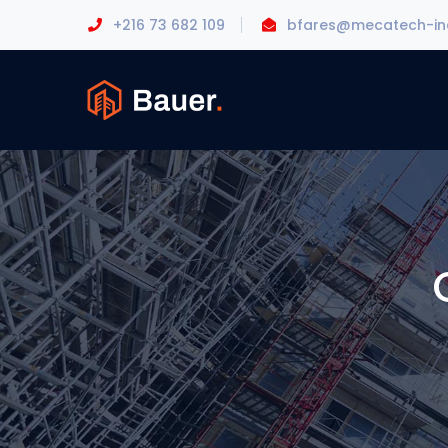
+216 73 682 109
bfares@mecatech-in