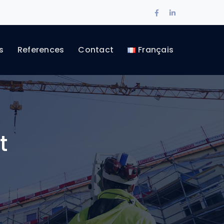
Facebook
LinkedIn
Profile
Profile
s
References
Contact
Français
t