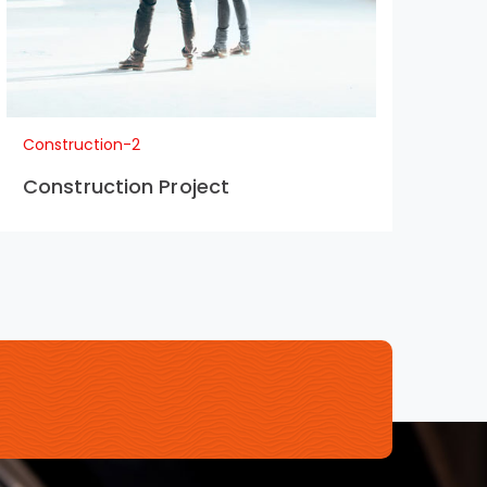
Construction-2
Con
Construction Project
Co